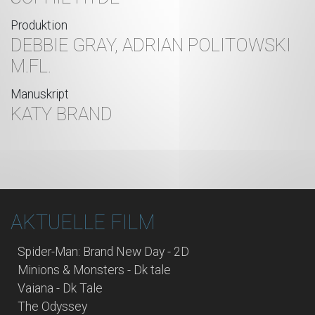
Produktion
DEBBIE GRAY, ADRIAN POLITOWSKI
M.FL.
Manuskript
KATY BRAND
AKTUELLE FILM
Spider-Man: Brand New Day - 2D
Minions & Monsters - Dk tale
Vaiana - Dk Tale
The Odyssey