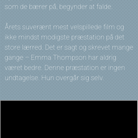
som de bærer på, begynder at falde.
Årets suverænt mest velspillede film og
ikke mindst modigste præstation på det
store lærred. Det er sagt og skrevet mange
gange – Emma Thompson har aldrig
været bedre. Denne præstation er ingen
undtagelse. Hun overgår sig selv.