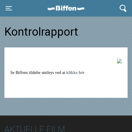
Biffen Odder
Toggle navigation
Kontrolrapport
Se Biffens tildelte smileys ved at
klikke hér
AKTUELLE FILM