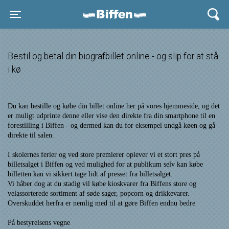
Biffen Odder
Toggle navigation
Bestil og betal din biografbillet online - og slip for at stå
i kø
Du kan bestille og købe din billet online her på vores hjemmeside, og det
er muligt udprinte denne eller vise den direkte fra din smartphone til en
forestilling i Biffen - og dermed kan du for eksempel undgå køen og gå
direkte til salen.
I skolernes ferier og ved store premierer oplever vi et stort pres på
billetsalget i Biffen og ved mulighed for at publikum selv kan købe
billetten kan vi sikkert tage lidt af presset fra billetsalget.
Vi håber dog at du stadig vil købe kioskvarer fra Biffens store og
velassorterede sortiment af søde sager, popcorn og drikkevarer.
Overskuddet herfra er nemlig med til at gøre Biffen endnu bedre
På bestyrelsens vegne