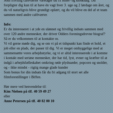
Som frivillig caféværter varetager du fx billet- og kiosksalg. Du
forpligter dig kun til at have én vagt hver 3. uge og 2 lørdage om året, og
du vil naturligvis blive grundigt oplært, og du vil blive en del af et team
sammen med andre caféværter.
Info:
Er du interesseret i at yde en ulønnet og frivillig indsats sammen med
over 120 andre mennesker, der driver Odders foreningsdrevne biograf?
Så er du velkommen til at kontakte os.
Vi vil gerne møde dig, og se om vi på et tidspunkt kan finde et hold, et
job eller en plads, der passer til dig. Vi er meget omhyggelige med at
sammensætte vores arbejdsstyrke, og vi er altid interesserede i at komme
i kontakt med seriøse mennesker, der har tid, lyst, evner og kræfter til at
indgå i arbejdsfælleskabet omkring røde plydssæder, popcorn og snolder,
og - ikke mindst - rigtig mange glade kunder
Som bonus for din indsats får du fri adgang til stort set alle
filmforestillinger i Biffen.
Hør mere ved henvendelse til:
Kim Nielsen på tlf. 40 59 49 27
eller
Anne Petersen på tlf. 40 82 00 10