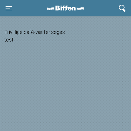
Biffen Odder
Toggle navigation
Frivillige café-værter søges
test