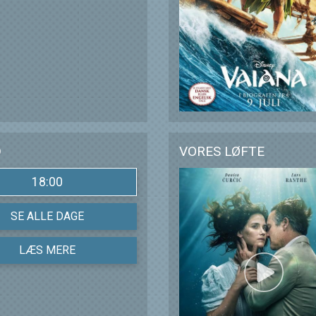
D
VORES LØFTE
18:00
SE ALLE DAGE
LÆS MERE