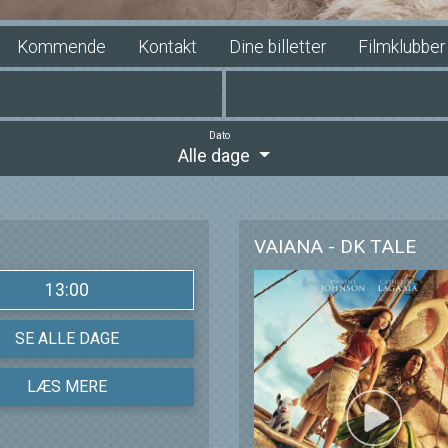
Kommende
Kontakt
Dine billetter
Filmklubber
Dato
Alle dage
VAIANA - DK TALE
13:00
SE ALLE DAGE
LÆS MERE