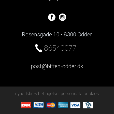
Rosensgade 10 • 8300 Odder
86540077
post@biffen-odder.dk
nyhedsbrev
betingelser
persondata
cookies