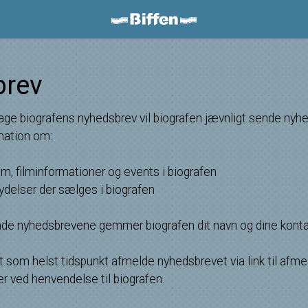
Biffen Odder
brev
ge biografens nyhedsbrev vil biografen jævnligt sende nyhe
mation om:
am, filminformationer og events i biografen
eydelser der sælges i biografen
nde nyhedsbrevene gemmer biografen dit navn og dine konta
t som helst tidspunkt afmelde nyhedsbrevet via link til afmel
r ved henvendelse til biografen.