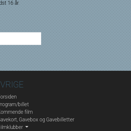
dst 16 år.
VRIGE
orsiden
rogram/billet
Kommende film
avekort, Gavebox og Gavebilletter
ilmklubber