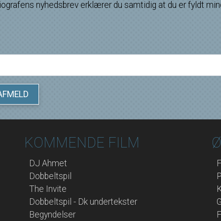
biografens nyhedsbrev erklærer du samtidig at du er fyldt min
AFMELD
KOMMENDE FILM
Ø
DJ Ahmet
F
Dobbeltspil
P
The Invite
Dobbeltspil - Dk undertekster
G
Begyndelser
F