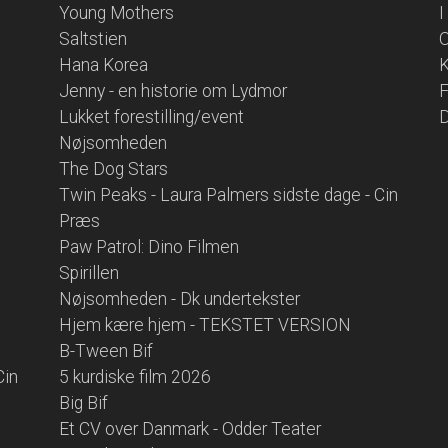
Young Mothers
I
Saltstien
O
Hana Korea
K
Jenny - en historie om Lydmor
F
Lukket forestilling/event
D
Nøjsomheden
The Dog Stars
Twin Peaks - Laura Palmers sidste dage - Cin
Præs
Paw Patrol: Dino Filmen
Spirillen
Nøjsomheden - Dk undertekster
Hjem kære hjem - TEKSTET VERSION
B-Tween Bif
Cin
5 kurdiske film 2026
Big Bif
Et CV over Danmark - Odder Teater