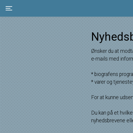
Toggle navigation
Nyheds
Ønsker du at modta
e-mails med infor
* biografens progr
* varer og tjenest
For at kunne udse
Du kan på et hvilke
nyhedsbrevene elle