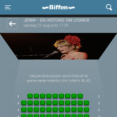
Biffen Odder
front03-cc 032317
Toggle navigation
JENNY - EN HISTORIE OM LYDMOR
søndag 23. august kl. 17:30
Vælg ønskede pladser ved at klikke på de
grønne sæder nedenfor. (Alm. billet kr. 85,00)