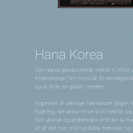
Hana Korea
Den dansk producerede HANA KOREA van
International Film Festival. En bevægend
og at finde sin plads i verden.
Inspireret af virkelige hændelser følg
flygtning, der ankommer til et hektisk 
helt ukendt og anderledes end det liv, hu
af alt det nye, må hun både forholde si