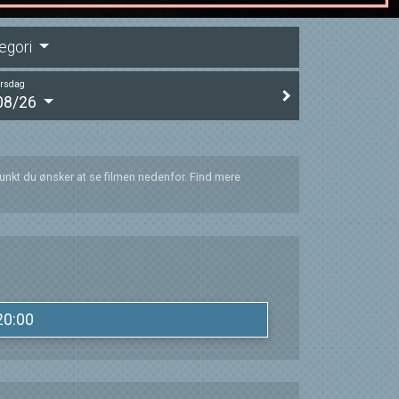
egori
orsdag
08/26
punkt du ønsker at se filmen nedenfor. Find mere
20:00