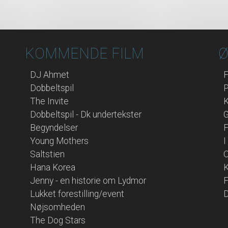
KOMMENDE FILM
Ø
DJ Ahmet
F
Dobbeltspil
P
The Invite
Dobbeltspil - Dk undertekster
G
Begyndelser
F
Young Mothers
I
Saltstien
O
Hana Korea
K
Jenny - en historie om Lydmor
F
Lukket forestilling/event
D
Nøjsomheden
The Dog Stars