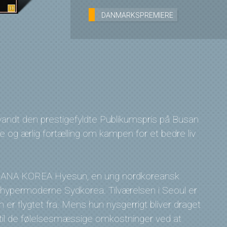
DANMARKSPREMIERE
dt den prestigefyldte Publikumspris på Busan
e og ærlig fortælling om kampen for et bedre liv
er HANA KOREA Hyesun, en ung nordkoreansk
og hypermoderne Sydkorea. Tilværelsen i Seoul er
n er flygtet fra. Mens hun nysgerrigt bliver draget
g til de følelsesmæssige omkostninger ved at