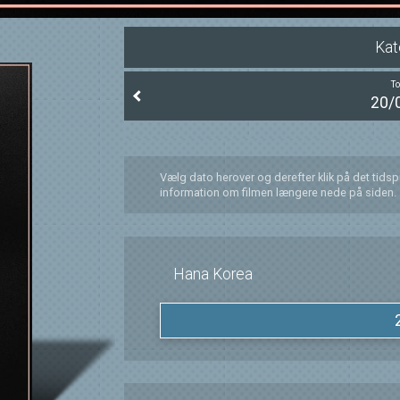
Kat
T
20/
Vælg dato herover og derefter klik på det tids
information om filmen længere nede på siden.
Hana Korea