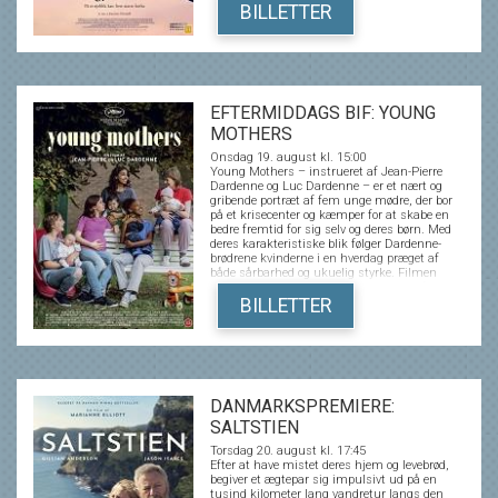
BILLETTER
EFTERMIDDAGS BIF: YOUNG
MOTHERS
Onsdag 19. august kl. 15:00
Young Mothers – instrueret af Jean-Pierre
Dardenne og Luc Dardenne – er et nært og
gribende portræt af fem unge mødre, der bor
på et krisecenter og kæmper for at skabe en
bedre fremtid for sig selv og deres børn. Med
deres karakteristiske blik følger Dardenne-
brødrene kvinderne i en hverdag præget af
både sårbarhed og ukuelig styrke. Filmen
skildrer moderskabets kompleksitet, når det
leves under pres fra svære opvækstvilkår,
BILLETTER
økonomisk usikkerhed og følelsesmæssige
traumer. Young Mothers er en stærk,
empatisk fortælling om ansvar, håb og
muligheden for forandring, fortalt med en
autenticitet og menneskelig indsigt, som har
gjort Dardenne-brødrene til nogle af Europas
mest anerkendte filmskabere. Filmen havde
DANMARKSPREMIERE:
premiere I den officielle konkurrence på
SALTSTIEN
Cannes Film Festival i 2025.
Torsdag 20. august kl. 17:45
Efter at have mistet deres hjem og levebrød,
begiver et ægtepar sig impulsivt ud på en
tusind kilometer lang vandretur langs den