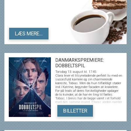
LÆS MERE...
DANMARKSPREMIERE:
DOBBELTSPIL
Torsdag 13. august kl. 17:45
Clara lever et tilsyneladende perfekt liv med en
succesfuld karriere og sin charmerende
kæreste, Tobias. Men da hun tilfældigt støder
ind i Katrine, begynder facaden at krakelere.
For på trods af deres forskelligheder opdager
de to kvinder, at de har én ting til fælles:
Tobias. I årevis har de begge været i et forhold
med den samme mand. Claras verden ramler
og i jagten på sandheden vikles hun ind i et
uigennemskueligt spil, hvor grænserne
BILLETTER
mellem sandhed og løgn, begær og bedrag
flyder sammen - og hvor det bliver stadig
sværere at afgøre, hvem der egentlig
manipulerer hvem. DOBBELTSPIL er et intenst
thrillerdrama om bedrag, begær og den