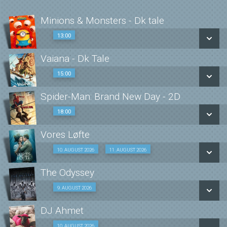
Minions & Monsters - Dk tale
13:00
13:00
Vaiana - Dk Tale
SE ALLE DAGE
15:00
15:00
LÆS MERE
Spider-Man: Brand New Day - 2D
SE ALLE DAGE
18:00
18:00
LÆS MERE
Vores Løfte
SE ALLE DAGE
Vores Løfte
10. AUGUST 2026
11. AUGUST 2026
Fra 10.08.2026
LÆS MERE
The Odyssey
9. AUGUST 2026
Fra 09.08.2026
Dk undertekster
DJ Ahmet
Fra 11.08.2026
SE ALLE DAGE
10. AUGUST 2026