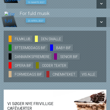
LÆS MERE
SE ALLE DAGE
Den Smalle film med oplæg 19/03
19. MARTS 2027
LÆS MERE
For fuld musik
SE ALLE DAGE
Den Smalle film med oplæg 23/04
23. APRIL 2027
LÆS MERE
SE ALLE DAGE
FILMKLUB
DEN SMALLE
EFTERMIDDAGS BIF
BABY-BIF
LÆS MERE
DANMARKSPREMIERE
SENIOR BIF
OPERA BIF
ODDER TEATER
FORMIDDAGS BIF
CINEMATEKET
VIS ALLE
VI SØGER NYE FRIVILLIGE
CAFÉVÆRTER