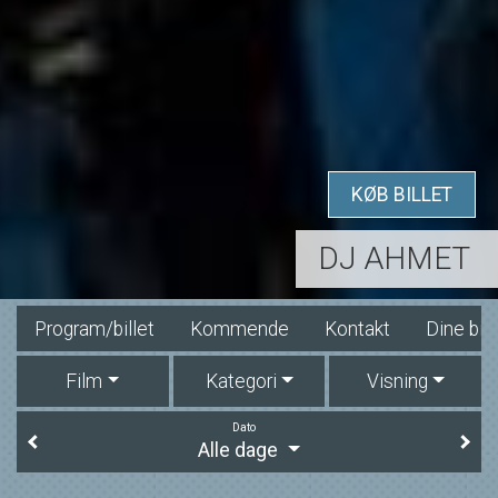
KØB BILLET
DJ AHMET
Program/billet
Kommende
Kontakt
Dine bill
Film
Kategori
Visning
Dato
Alle dage