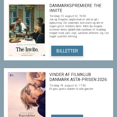
isnende erkendelse af, at den person, man
elsker, måske aldrig har været den, man
DANMARKSPREMIERE: THE
troede...
INVITE
Torsdag 13. august kl. 19:45
Joe og Angelas ægteskab er ved at gå i
opløsning. De skændes konstant og der er
ingen gnist mellem dem. Men da Angela
inviterer deres gådefulde overboer til middag
meget mod Joes vilje, udvikler aftenen sig i en
noget uventet retning.
BILLETTER
VINDER AF FILMKLUB
DANMARK ASTA-PRISEN 2026:
BEGYNDELSER
Tirsdag 18. august kl. 17:45
Et glas gratis bobler til alle gæster