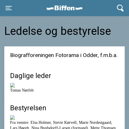
Biffen Odder
Toggle navigation
Ledelse og bestyrelse
Biografforeningen Fotorama i Odder, f.m.b.a.
Daglige leder
Tomas Nørfelt
Bestyrelsen
Fra venstre: Elsa Holmer, Stevie Kørvell, Marie Nordestgaard,
Lars Høegh, Nina Bredsdorff-Larsen (formand), Mette Thomsen