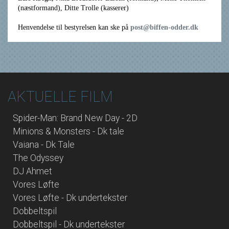
(næstformand), Ditte Trolle (kasserer)
Henvendelse til bestyrelsen kan ske på
post@biffen-odder.dk
AKTUELLE FILM
Spider-Man: Brand New Day - 2D
Minions & Monsters - Dk tale
Vaiana - Dk Tale
The Odyssey
DJ Ahmet
Vores Løfte
Vores Løfte - Dk undertekster
Dobbeltspil
Dobbeltspil - Dk undertekster