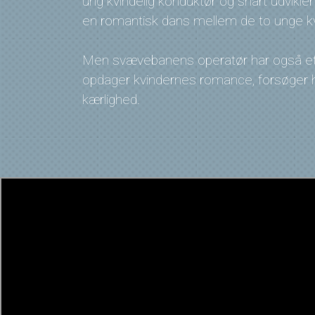
ung kvindelig konduktør og snart udvikler
en romantisk dans mellem de to unge kv
Men svævebanens operatør har også et g
opdager kvindernes romance, forsøger h
kærlighed.