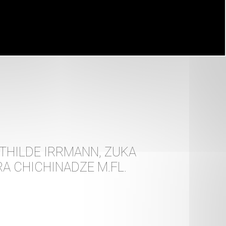
ATHILDE IRRMANN, ZUKA
RA CHICHINADZE M.FL.