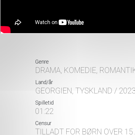
Genre
DRAMA, KOMEDIE, ROMANTI
Land/år
GEORGIEN, TYSKLAND / 202
Spilletid
01:22
Censur
TILLADT FOR BØRN OVER 15