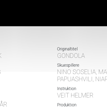
Originaltitel
K
GONDOLA
Skuespillere
3
NINO SOSELIA, M
PAPUASHVILI, NIA
Instruktion
VEIT HELMER
 ÅR
Produktion