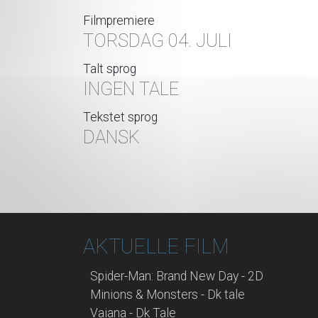
Filmpremiere
TORSDAG 04. JULI
Talt sprog
INGEN TALE
Tekstet sprog
DANSK
AKTUELLE FILM
Spider-Man: Brand New Day - 2D
Minions & Monsters - Dk tale
Vaiana - Dk Tale