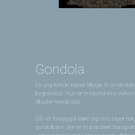
Gondola
En ung kvinde rejser tilbage til sin landsb
begravelse. Hun er imidlertid ikke velko
tilbyder hende logi.
Så i et forsøg på klare sig selv, tager h
gondolbane, der er et populært transport