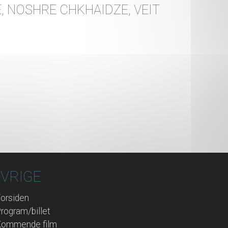
, NOSHRE CHKHAIDZE, VEIT
VRIGE
orsiden
rogram/billet
Kommende film