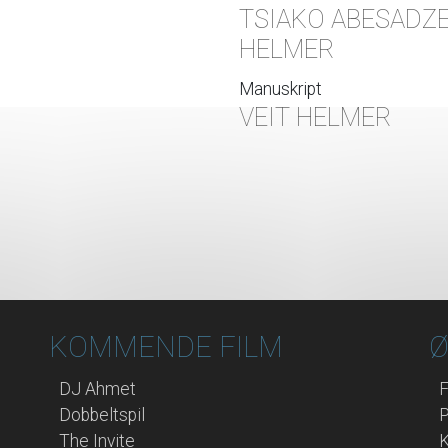
TSIAKO ABESADZE
HELMER
Manuskript
VEIT HELMER
KOMMENDE FILM
Ø
DJ Ahmet
F
Dobbeltspil
P
The Invite