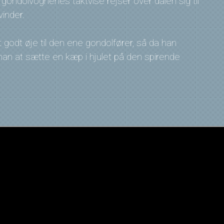
 gondolvognenes taktvise rejser over dalen sig til
inder.
odt øje til den ene gondolfører, så da han
an at sætte en kæp i hjulet på den spirende