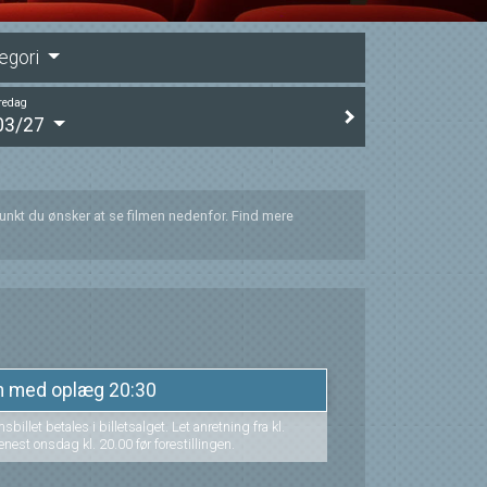
egori
redag
03/27
punkt du ønsker at se filmen nedenfor. Find mere
lm med oplæg 20:30
llet betales i billetsalget. Let anretning fra kl.
senest onsdag kl. 20.00 før forestillingen.