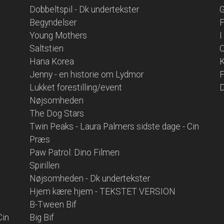
Dobbeltspil - Dk undertekster
G
Begyndelser
F
Young Mothers
I
Saltstien
O
Hana Korea
K
Jenny - en historie om Lydmor
F
Lukket forestilling/event
D
Nøjsomheden
The Dog Stars
Twin Peaks - Laura Palmers sidste dage - Cin
Præs
Paw Patrol: Dino Filmen
Spirillen
Nøjsomheden - Dk undertekster
Hjem kære hjem - TEKSTET VERSION
B-Tween Bif
Cin
Big Bif