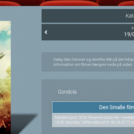
Kat
F
19/
Vælg dato herover og derefter klik på det tids
information om filmen længere nede på siden.
Gondola
Den Smalle fi
Medlemspris: 50 kr. Reservér plads her - medlemsbi
19.30. Bestilles i Biffen eller på tlf. 86 54 00 77 