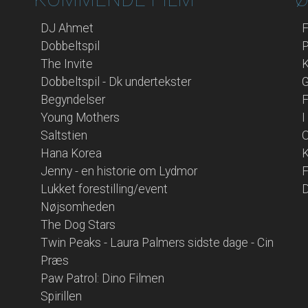
DJ Ahmet
F
Dobbeltspil
P
The Invite
Dobbeltspil - Dk undertekster
G
Begyndelser
F
Young Mothers
I
Saltstien
O
Hana Korea
K
Jenny - en historie om Lydmor
F
Lukket forestilling/event
D
Nøjsomheden
The Dog Stars
Twin Peaks - Laura Palmers sidste dage - Cin
Præs
Paw Patrol: Dino Filmen
Spirillen