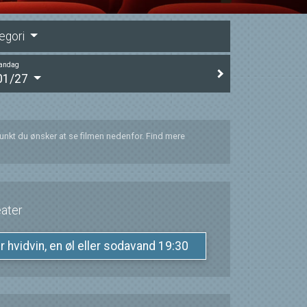
egori
andag
01/27
punkt du ønsker at se filmen nedenfor. Find mere
ater
ler hvidvin, en øl eller sodavand 19:30