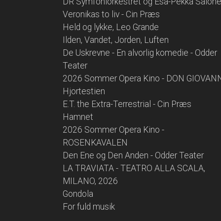
DR Symfoniorkestret og Esa-Pekka Salon
Veronikas to liv - Cin Præs
Held og lykke, Leo Grande
Ilden, Vandet, Jorden, Luften
De Uskrevne - En alvorlig komedie - Odder
Teater
2026 Sommer Opera Kino - DON GIOVAN
Hjortestien
E.T. the Extra-Terrestrial - Cin Præs
Hamnet
2026 Sommer Opera Kino -
ROSENKAVALEN
Den Ene og Den Anden - Odder Teater
LA TRAVIATA - TEATRO ALLA SCALA,
MILANO, 2026
Gondola
For fuld musik