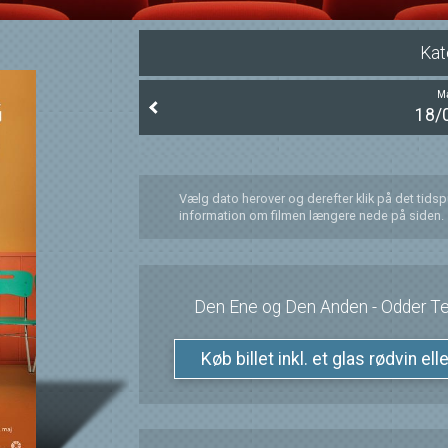
Kat
M
18/
Vælg dato herover og derefter klik på det tids
information om filmen længere nede på siden.
Den Ene og Den Anden - Odder Te
Køb billet inkl. et glas rødvin el