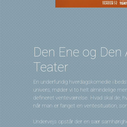
Den Ene og Den 
Teater
En underfundig hverdagskomedie i beds
univers, møder vi to helt almindelige m
defineret venteværelse. Hvad skal de, h
når man er fanget en ventesituation, so
Undervejs opstår der en sær samhørigh