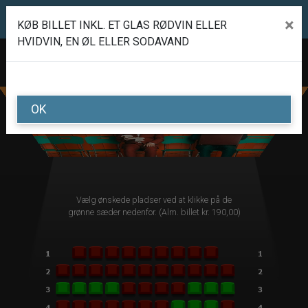
Biffen Odder
×
KØB BILLET INKL. ET GLAS RØDVIN ELLER
1step-front02 060408
Toggle navigation
HVIDVIN, EN ØL ELLER SODAVAND
DEN ENE OG DEN ANDEN - ODDER TEATER
mandag 18. januar kl. 19:30
OK
Vælg ønskede pladser ved at klikke på de
grønne sæder nedenfor. (Alm. billet kr. 190,00)