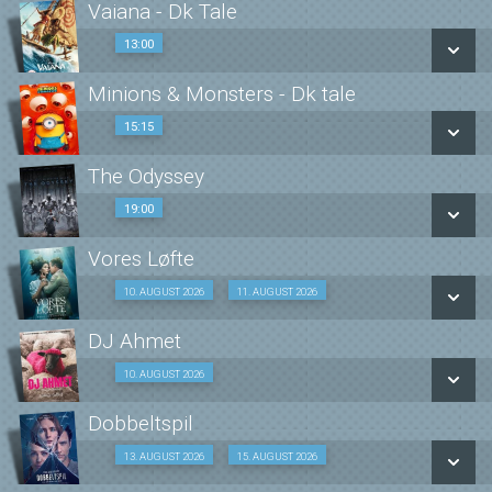
Vaiana - Dk Tale
13:00
13:00
Minions & Monsters - Dk tale
SE ALLE DAGE
15:15
15:15
LÆS MERE
The Odyssey
SE ALLE DAGE
19:00
19:00
LÆS MERE
Vores Løfte
SE ALLE DAGE
Vores Løfte
10. AUGUST 2026
11. AUGUST 2026
Fra 10.08.2026
LÆS MERE
DJ Ahmet
10. AUGUST 2026
Fra 10.08.2026
Dk undertekster
Dobbeltspil
Fra 11.08.2026
SE ALLE DAGE
Dobbeltspil
13. AUGUST 2026
15. AUGUST 2026
Fra 13.08.2026