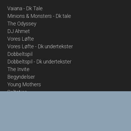
Vaiana - Dk Tale
Minions & Monsters - Dk tale
The Odyssey
DJ Ahmet
Vores Løfte
Vores Løfte - Dk undertekster
Dobbeltspil
Dobbeltspil - Dk undertekster
The Invite
Begyndelser
Young Mothers
Saltstien
Hana Korea
Jenny - en historie om Lydmor
Lukket forestilling/event
Nøjsomheden
Nøjsomheden - Dk undertekster