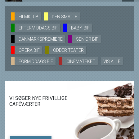
LÆS MERE
SE ALLE DAGE
FILMKLUB
DEN SMALLE
EFTERMIDDAGS BIF
BABY-BIF
LÆS MERE
DANMARKSPREMIERE
SENIOR BIF
OPERA BIF
ODDER TEATER
FORMIDDAGS BIF
CINEMATEKET
VIS ALLE
VI SØGER NYE FRIVILLIGE
CAFÉVÆRTER