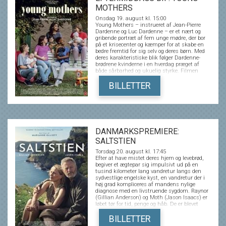
MOTHERS
Onsdag 19. august kl. 15:00
Young Mothers – instrueret af Jean-Pierre
Dardenne og Luc Dardenne – er et nært og
gribende portræt af fem unge mødre, der bor
på et krisecenter og kæmper for at skabe en
bedre fremtid for sig selv og deres børn. Med
deres karakteristiske blik følger Dardenne-
brødrene kvinderne i en hverdag præget af
både sårbarhed og ukuelig styrke. Filmen
skildrer moderskabets kompleksitet, når det
leves under pres fra svære opvækstvilkår,
BILLETTER
økonomisk usikkerhed og følelsesmæssige
traumer. Young Mothers er en stærk,
empatisk fortælling om ansvar, håb og
muligheden for forandring, fortalt med en
autenticitet og menneskelig indsigt, som har
gjort Dardenne-brødrene til nogle af Europas
mest anerkendte filmskabere. Filmen havde
DANMARKSPREMIERE:
premiere I den officielle konkurrence på
SALTSTIEN
Cannes Film Festival i 2025.
Torsdag 20. august kl. 17:45
Efter at have mistet deres hjem og levebrød,
begiver et ægtepar sig impulsivt ud på en
tusind kilometer lang vandretur langs den
sydvestlige engelske kyst, en vandretur der i
høj grad kompliceres af mandens nylige
diagnose med en livstruende sygdom. Raynor
(Gillian Anderson) og Moth (Jason Isaacs) er
løbet tør for tid, penge og håb. De er blevet
tvunget ud af den B&B, der skulle forsørge
deres pensionisttilværelse, uden noget sted at
BILLETTER
tage hen. Magtesløse beslutter de sig for at gå