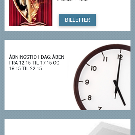
konsekvenser, og inviterer publikum til at
reflektere over de beslutninger, der er med til at
forme et menneske – på godt og ondt.
BILLETTER
ÅBNINGSTID I DAG: ÅBEN
FRA 12:15 TIL 17:15 OG
18:15 TIL 22:15