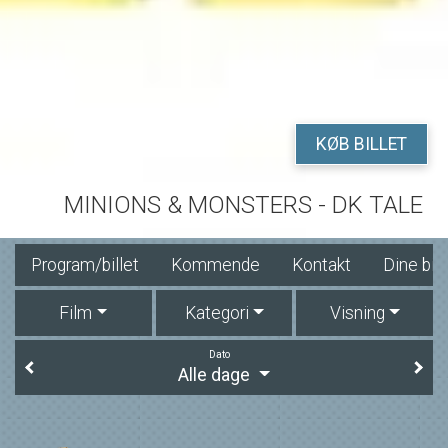
KØB BILLET
MINIONS & MONSTERS - DK TALE
Program/billet
Kommende
Kontakt
Dine bill
Film
Kategori
Visning
Dato
Alle dage