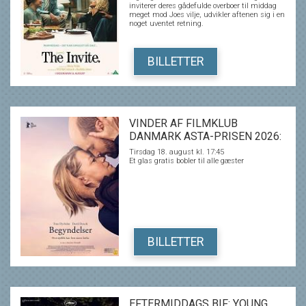
inviterer deres gådefulde overboer til middag
meget mod Joes vilje, udvikler aftenen sig i en
noget uventet retning.
BILLETTER
VINDER AF FILMKLUB
DANMARK ASTA-PRISEN 2026:
BEGYNDELSER
Tirsdag 18. august kl. 17:45
Et glas gratis bobler til alle gæster
BILLETTER
EFTERMIDDAGS BIF: YOUNG