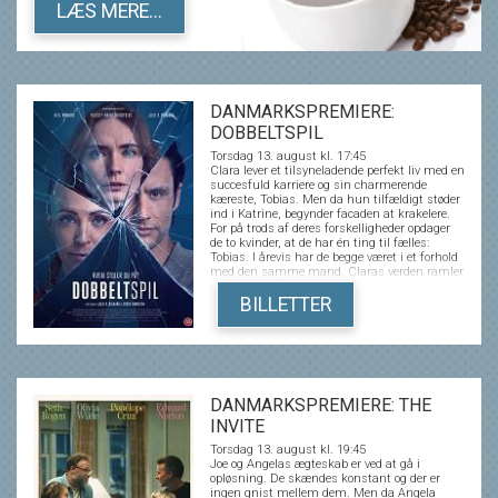
LÆS MERE...
DANMARKSPREMIERE:
DOBBELTSPIL
Torsdag 13. august kl. 17:45
Clara lever et tilsyneladende perfekt liv med en
succesfuld karriere og sin charmerende
kæreste, Tobias. Men da hun tilfældigt støder
ind i Katrine, begynder facaden at krakelere.
For på trods af deres forskelligheder opdager
de to kvinder, at de har én ting til fælles:
Tobias. I årevis har de begge været i et forhold
med den samme mand. Claras verden ramler
og i jagten på sandheden vikles hun ind i et
uigennemskueligt spil, hvor grænserne
BILLETTER
mellem sandhed og løgn, begær og bedrag
flyder sammen - og hvor det bliver stadig
sværere at afgøre, hvem der egentlig
manipulerer hvem. DOBBELTSPIL er et intenst
thrillerdrama om bedrag, begær og den
isnende erkendelse af, at den person, man
elsker, måske aldrig har været den, man
DANMARKSPREMIERE: THE
troede...
INVITE
Torsdag 13. august kl. 19:45
Joe og Angelas ægteskab er ved at gå i
opløsning. De skændes konstant og der er
ingen gnist mellem dem. Men da Angela