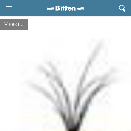
Biffen Odder
Toggle navigation
Vises nu