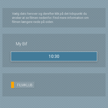
Vælg dato herover og derefter klik på det tidspunkt du
ønsker at se filmen nedenfor. Find mere information om
filmen længere nede på siden.
My Bif
10:30
FILMKLUB