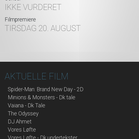
IKKE VURDERET
Filmpremiere
TIRSDAG 20. AUGUST
AKTUELLE FILM
Spider-Man: Brand New Day - 2D
Minions & Monsters - Dk tale
Vaiana - Dk Tale
The Odyssey
DJ Ahmet
Vores Løfte
Vores Løfte - Dk undertekster