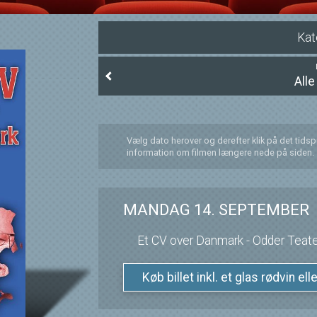
Kat
All
Vælg dato herover og derefter klik på det tids
information om filmen længere nede på siden.
MANDAG 14. SEPTEMBER
Et CV over Danmark - Odder Teat
Køb billet inkl. et glas rødvin el