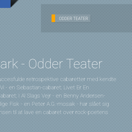
ODDER TEATER
rk - Odder Teater
succesfulde retrospektive cabaretter med kendte
 - en Sebastian-cabaret; Livet Er En
ret; I Al Slags Vejr - en Benny Andersen-
ge Fisk - en Peter A.G.-mosaik - har slået sig
nsen til at lave en cabaret over rock-poetens