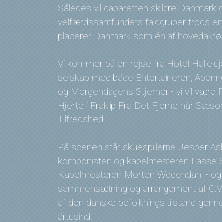
Således vil cabaretten skildre Danmark
velfærdssamfundets faldgruber trods en
placerer Danmark som én af hovedaktøre
Vi kommer på en rejse fra Hotel Halleluj
selskab med både Entertaineren, Abonne
og Morgendagens Stjerner - vi vil vær
Hjerte i Fraklip Fra Det Fjerne når Sæson
Tilfredshed.
På scenen står skuespillerne Jesper Ash
komponisten og kapelmesteren Lasse S
Kapelmesteren Morten Wedendahl - og de
sammensætning og arrangement af C.V.
af den danske befolknings tilstand genne
årtusind.