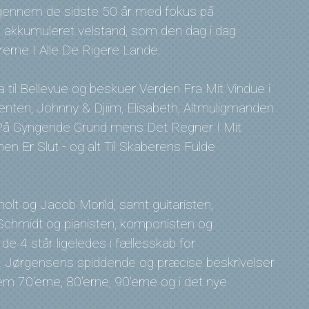
 gennem de sidste 50 år med fokus på
 akkumuleret velstand, som den dag i dag
rne I Alle De Rigere Lande.
a til Bellevue og beskuer Verden Fra Mit Vindue i
nten, Johnny & Djiim, Elisabeth, Altmuligmanden
e På Gyngende Grund mens Det Regner I Mit
en Er Slut - og alt Til Skaberens Fulde
olt og Jacob Morild, samt guitaristen,
chmidt og pianisten, komponisten og
 4 står ligeledes i fællesskab for
 Jørgensens spiddende og præcise beskrivelser
m 70'erne, 80'erne, 90'erne og i det nye