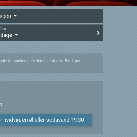
egori
Dato
e dage
punkt du ønsker at se filmen nedenfor. Find mere
er
ler hvidvin, en øl eller sodavand 19:30