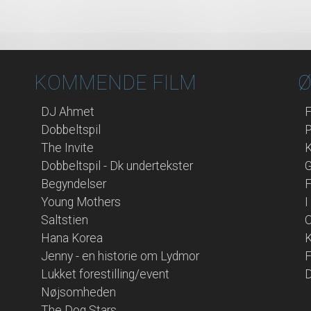
KOMMENDE FILM
Ø
DJ Ahmet
F
Dobbeltspil
P
The Invite
Dobbeltspil - Dk undertekster
G
Begyndelser
F
Young Mothers
I
Saltstien
O
Hana Korea
K
Jenny - en historie om Lydmor
F
Lukket forestilling/event
D
Nøjsomheden
The Dog Stars