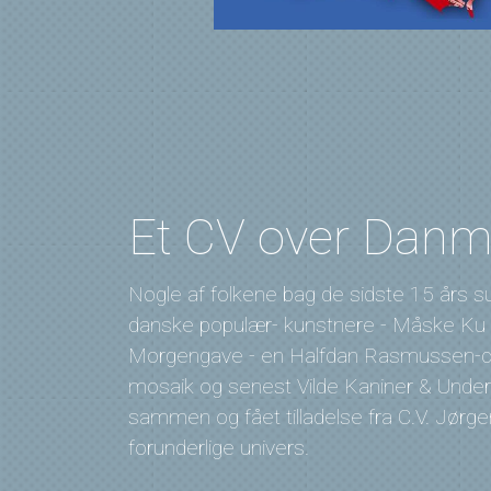
Et CV over Danma
Nogle af folkene bag de sidste 15 års 
danske populær- kunstnere - Måske Ku Vi
Morgengave - en Halfdan Rasmussen-caba
mosaik og senest Vilde Kaniner & Underli
sammen og fået tilladelse fra C.V. Jørge
forunderlige univers.