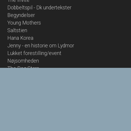
Dobbeltspil - Dk undertekster
Begyndelser
Young Mothers
Saltstien
Hana Korea
Jenny - en historie om Lydmor
Lukket forestilling/event
Nøjsomheden
The Dog Stars
Twin Peaks - Laura Palmers sidste dage - Cin Præs
Paw Patrol: Dino Filmen
Spirillen
Nøjsomheden - Dk undertekster
Hjem kære hjem - TEKSTET VERSION
B-Tween Bif
5 kurdiske film 2026
Big Bif