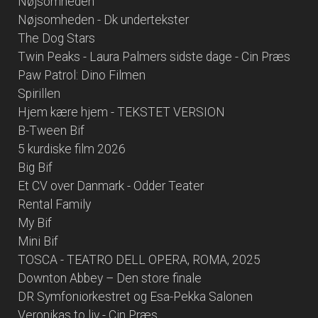
Nøjsomheden
Nøjsomheden - Dk undertekster
The Dog Stars
Twin Peaks - Laura Palmers sidste dage - Cin Præs
Paw Patrol: Dino Filmen
Spirillen
Hjem kære hjem - TEKSTET VERSION
B-Tween Bif
5 kurdiske film 2026
Big Bif
Et CV over Danmark - Odder Teater
Rental Family
My Bif
Mini Bif
TOSCA - TEATRO DELL OPERA, ROMA, 2025
Downton Abbey – Den store finale
DR Symfoniorkestret og Esa-Pekka Salonen
Veronikas to liv - Cin Præs