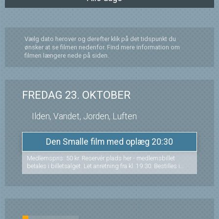
Vælg dato herover og derefter klik på det tidspunkt du
ønsker at se filmen nedenfor. Find mere information om
filmen længere nede på siden.
FREDAG 23. OKTOBER
Ilden, Vandet, Jorden, Luften
Den Smalle film med oplæg 20:30
Medlemspris: 50 kr. Reservér plads her - medlemsbillet
betales i billetsalget. Let anretning fra kl. 19.30. Bestilles i
Biffen eller på tlf. 86 54 00 77 senest onsdag kl. 20.00 før
forestillingen.