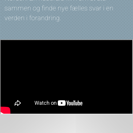
sammen og finde nye fælles svar i en
verden i forandring.