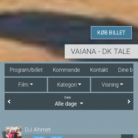
KØB BILLET
VAIANA - DK TALE
Program/billet
Kommende
Kontakt
Dine bill
Film
Kategori
Visning
Dato
Alle dage
DJ Ahmet