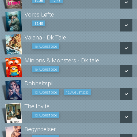
10:30
17:45
10:30
17:45
Vores Løfte
SE ALLE DAGE
19:45
19:45
LÆS MERE
Vaiana - Dk Tale
SE ALLE DAGE
16. AUGUST 2026
Fra 16.08.2026
LÆS MERE
Minions & Monsters - Dk tale
SE ALLE DAGE
16. AUGUST 2026
Fra 16.08.2026
LÆS MERE
Dobbeltspil
SE ALLE DAGE
Dobbeltspil
13. AUGUST 2026
15. AUGUST 2026
Fra 13.08.2026
LÆS MERE
The Invite
13. AUGUST 2026
Fra 13.08.2026
Dk undertekster
Begyndelser
Fra 15.08.2026
SE ALLE DAGE