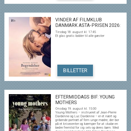
VINDER AF FILMKLUB
DANMARK ASTA-PRISEN 2026:
BEGYNDELSER
Tirsdag 18. august kl. 17:45
Et glas gratis bobler til alle gæster
BILLETTER
EFTERMIDDAGS BIF: YOUNG
MOTHERS
Onsdag 19. august kl. 15:00
Young Mothers – instrueret af Jean-Pierre
Dardenne og Luc Dardenne – er et nært og
gribende portræt af fem unge mødre, der bor
på et krisecenter og kæmper for at skabe en
bedre fremtid for sig selv og deres børn. Med