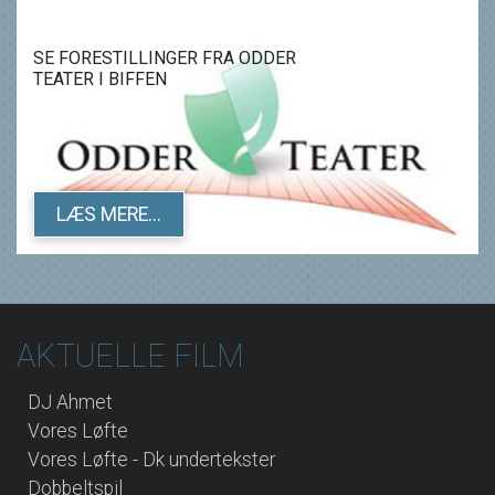
SE FORESTILLINGER FRA ODDER
TEATER I BIFFEN
LÆS MERE...
AKTUELLE FILM
DJ Ahmet
Vores Løfte
Vores Løfte - Dk undertekster
Dobbeltspil