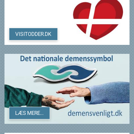
VISITODDER.DK
LÆS MERE...