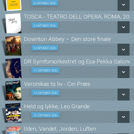
SE ALLE DAGE
4. OKTOBER 2026
Fra 04.10.2026
LÆS MERE
TOSCA - TEATRO DELL OPERA, ROMA, 202
SE ALLE DAGE
4. OKTOBER 2026
Opera i Biffen 04/10
LÆS MERE
Downton Abbey – Den store finale
SE ALLE DAGE
9. OKTOBER 2026
Senior Bif forestilling 09/10
LÆS MERE
DR Symfoniorkestret og Esa-Pekka Salone
SE ALLE DAGE
11. OKTOBER 2026
Fra 11.10.2026
LÆS MERE
Veronikas to liv - Cin Præs
SE ALLE DAGE
12. OKTOBER 2026
KLASSISK FILM 12/10
LÆS MERE
Held og lykke, Leo Grande
SE ALLE DAGE
Oplæg og samtale med læge Ditte Trolle 21/10
21. OKTOBER 2026
LÆS MERE
Ilden, Vandet, Jorden, Luften