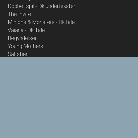
Dobbeltspil - Dk undertekster
The Invite
Minions & Monsters - Dk tale
Vaiana - Dk Tale
Begyndelser
Young Mothers
Saltstien
Hana Korea
Jenny - en historie om Lydmor
Lukket forestilling/event
Nøjsomheden
Nøjsomheden - Dk undertekster
The Dog Stars
Twin Peaks - Laura Palmers sidste dage - Cin Præs
Paw Patrol: Dino Filmen
Spirillen
Hjem kære hjem - TEKSTET VERSION