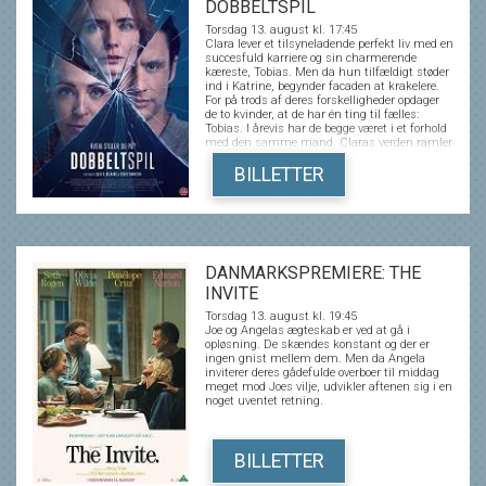
DOBBELTSPIL
Torsdag 13. august kl. 17:45
Clara lever et tilsyneladende perfekt liv med en
succesfuld karriere og sin charmerende
kæreste, Tobias. Men da hun tilfældigt støder
ind i Katrine, begynder facaden at krakelere.
For på trods af deres forskelligheder opdager
de to kvinder, at de har én ting til fælles:
Tobias. I årevis har de begge været i et forhold
med den samme mand. Claras verden ramler
og i jagten på sandheden vikles hun ind i et
uigennemskueligt spil, hvor grænserne
BILLETTER
mellem sandhed og løgn, begær og bedrag
flyder sammen - og hvor det bliver stadig
sværere at afgøre, hvem der egentlig
manipulerer hvem. DOBBELTSPIL er et intenst
thrillerdrama om bedrag, begær og den
isnende erkendelse af, at den person, man
elsker, måske aldrig har været den, man
DANMARKSPREMIERE: THE
troede...
INVITE
Torsdag 13. august kl. 19:45
Joe og Angelas ægteskab er ved at gå i
opløsning. De skændes konstant og der er
ingen gnist mellem dem. Men da Angela
inviterer deres gådefulde overboer til middag
meget mod Joes vilje, udvikler aftenen sig i en
noget uventet retning.
BILLETTER