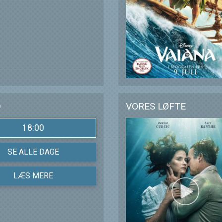
D
VORES LØFTE
18:00
SE ALLE DAGE
LÆS MERE