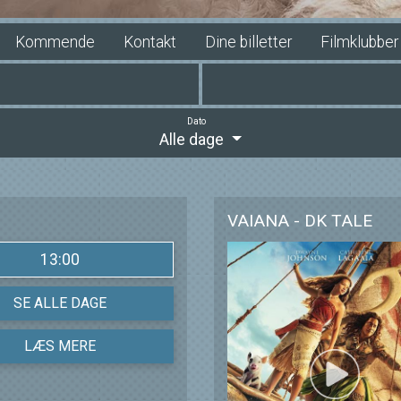
Kommende
Kontakt
Dine billetter
Filmklubber
Dato
Alle dage
VAIANA - DK TALE
13:00
SE ALLE DAGE
LÆS MERE