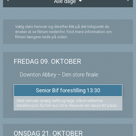
Alle dage
Vælg dato herover og derefter klik på det tidspunkt du
ønsker at se filmen nedenfor. Find mere information om
filmen længere nede på siden.
FREDAG 09. OKTOBER
Downton Abbey – Den store finale
Senior Bif forestilling 13:30
Med samvær, oplæg, kaffe og kage. Alle er velkomne.
Medlemspris for film kun 50 kr. Reservér din Senior Bif plads
her, men betaling af din Senior Bif rabatbillet kan kun ske i
billetsalget. Alle er velkomne
ONSDAG 21. OKTOBER