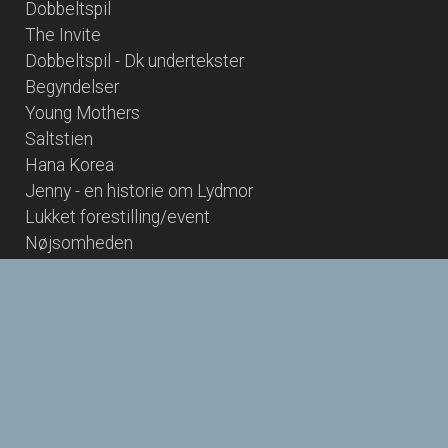
Dobbeltspil
The Invite
Dobbeltspil - Dk undertekster
Begyndelser
Young Mothers
Saltstien
Hana Korea
Jenny - en historie om Lydmor
Lukket forestilling/event
Nøjsomheden
The Dog Stars
Twin Peaks - Laura Palmers sidste dage - Cin Præs
Paw Patrol: Dino Filmen
Spirillen
Nøjsomheden - Dk undertekster
Hjem kære hjem - TEKSTET VERSION
B-Tween Bif