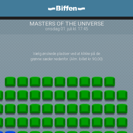
Biffen Odder
front05-temp 114657
MASTERS OF THE UNIVERSE
onsdag 01. juli kl. 17:45
Vælg ønskede pladser ved at klikke på de
grønne sæder nedenfor. (Alm. billet kr. 90,00)