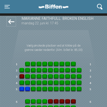
Biffen Odder
front05-temp 095108
Toggle navigation
MARIANNE FAITHFULL: BROKEN ENGLISH
mandag 22. juni kl. 17:45
Vælg ønskede pladser ved at klikke på de
grønne sæder nedenfor. (Alm. billet kr. 85,00)