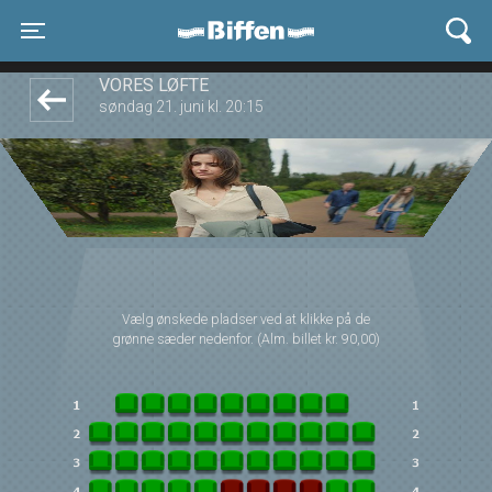
Biffen Odder
1step-front02 124414
Toggle navigation
VORES LØFTE
søndag 21. juni kl. 20:15
Vælg ønskede pladser ved at klikke på de
grønne sæder nedenfor. (Alm. billet kr. 90,00)