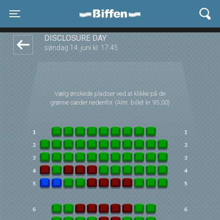
Biffen Odder
front05-temp 090010
Toggle navigation
DISCLOSURE DAY
søndag 14. juni kl. 17:45
Vælg ønskede pladser ved at klikke på de
grønne sæder nedenfor. (Alm. billet kr. 95,00)