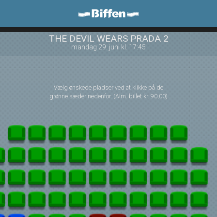
Biffen Odder
front05-temp 120427
THE DEVIL WEARS PRADA 2
mandag 29. juni kl. 17:45
Vælg ønskede pladser ved at klikke på de
grønne sæder nedenfor. (Alm. billet kr. 90,00)