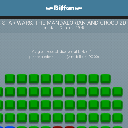
Biffen Odder
front03-cc 095205
STAR WARS: THE MANDALORIAN AND GROGU 2D
onsdag 03. juni kl. 19:45
Vælg ønskede pladser ved at klikke på de
grønne sæder nedenfor. (Alm. billet kr. 90,00)