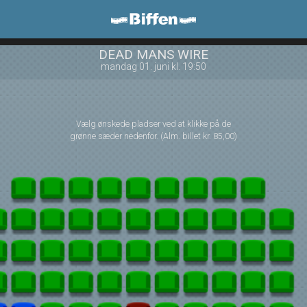
Biffen Odder
1step-front02 061630
DEAD MANS WIRE
mandag 01. juni kl. 19:50
Vælg ønskede pladser ved at klikke på de
grønne sæder nedenfor. (Alm. billet kr. 85,00)