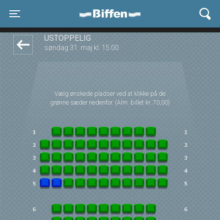
Biffen Odder
1step-front02 043629
Toggle navigation
USTOPPELIG
søndag 31. maj kl. 15:00
Vælg ønskede pladser ved at klikke på de
grønne sæder nedenfor. (Alm. billet kr. 70,00)