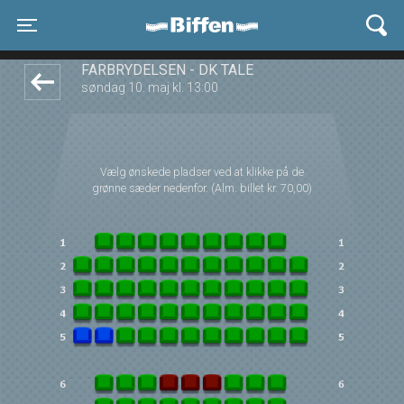
Biffen Odder
front03-cc 081953
Toggle navigation
FÅRBRYDELSEN - DK TALE
søndag 10. maj kl. 13:00
Vælg ønskede pladser ved at klikke på de
grønne sæder nedenfor. (Alm. billet kr. 70,00)