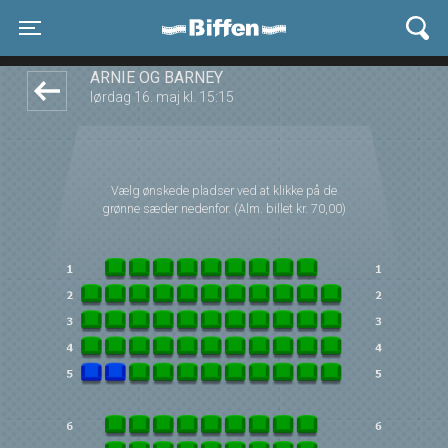
Biffen Odder
1step-front02 090359
Toggle navigation
ARNIE OG BARNEY
lørdag 16. maj kl. 15:15
Vælg ønskede pladser ved at klikke på de
grønne sæder nedenfor. (Alm. billet kr. 70,00)