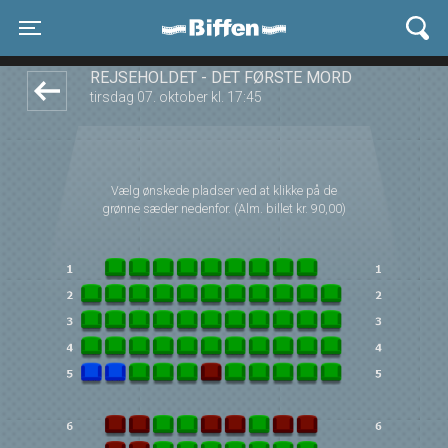
Biffen Odder
front05-temp 053237
Toggle navigation
REJSEHOLDET - DET FØRSTE MORD
tirsdag 07. oktober kl. 17:45
Vælg ønskede pladser ved at klikke på de
grønne sæder nedenfor. (Alm. billet kr. 90,00)