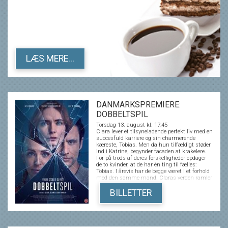
LÆS MERE...
DANMARKSPREMIERE:
DOBBELTSPIL
Torsdag 13. august kl. 17:45
Clara lever et tilsyneladende perfekt liv med en
succesfuld karriere og sin charmerende
kæreste, Tobias. Men da hun tilfældigt støder
ind i Katrine, begynder facaden at krakelere.
For på trods af deres forskelligheder opdager
de to kvinder, at de har én ting til fælles:
Tobias. I årevis har de begge været i et forhold
med den samme mand. Claras verden ramler
og i jagten på sandheden vikles hun ind i et
uigennemskueligt spil, hvor grænserne
BILLETTER
mellem sandhed og løgn, begær og bedrag
flyder sammen - og hvor det bliver stadig
sværere at afgøre, hvem der egentlig
manipulerer hvem. DOBBELTSPIL er et intenst
thrillerdrama om bedrag, begær og den