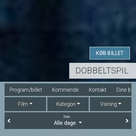
KØB BILLET
DOBBELTSPIL
Program/billet
Kommende
Kontakt
Dine bill
Film
Kategori
Visning
Dato
Alle dage