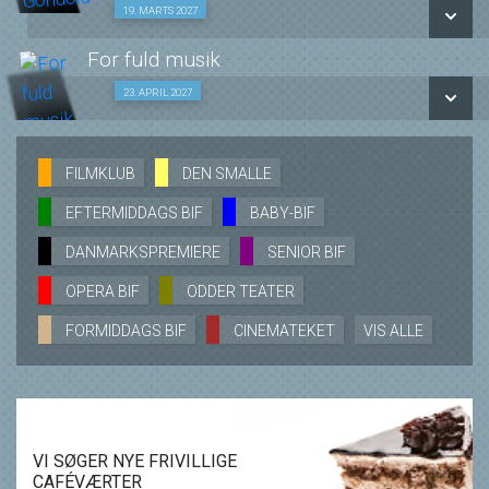
LÆS MERE
SE ALLE DAGE
Den Smalle film med oplæg 19/03
19. MARTS 2027
LÆS MERE
For fuld musik
SE ALLE DAGE
Den Smalle film med oplæg 23/04
23. APRIL 2027
LÆS MERE
SE ALLE DAGE
FILMKLUB
DEN SMALLE
EFTERMIDDAGS BIF
BABY-BIF
LÆS MERE
DANMARKSPREMIERE
SENIOR BIF
OPERA BIF
ODDER TEATER
FORMIDDAGS BIF
CINEMATEKET
VIS ALLE
VI SØGER NYE FRIVILLIGE
CAFÉVÆRTER