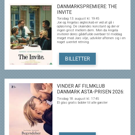
isnende erkendelse af, at den person, man
elsker, måske aldrig har været den, man
DANMARKSPREMIERE: THE
troede...
INVITE
Torsdag 13. august kl. 19:45
Joe og Angelas ægteskab er ved at gå i
opløsning. De skændes konstant og der er
ingen gnist mellem dem. Men da Angela
inviterer deres gådefulde overboer til middag
meget mod Joes vilje, udvikler aftenen sig i en
noget uventet retning.
BILLETTER
VINDER AF FILMKLUB
DANMARK ASTA-PRISEN 2026:
BEGYNDELSER
Tirsdag 18. august kl. 17:45
Et glas gratis bobler til alle gæster