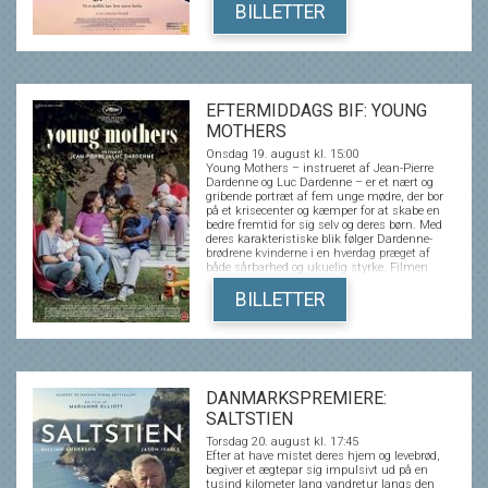
BILLETTER
EFTERMIDDAGS BIF: YOUNG
MOTHERS
Onsdag 19. august kl. 15:00
Young Mothers – instrueret af Jean-Pierre
Dardenne og Luc Dardenne – er et nært og
gribende portræt af fem unge mødre, der bor
på et krisecenter og kæmper for at skabe en
bedre fremtid for sig selv og deres børn. Med
deres karakteristiske blik følger Dardenne-
brødrene kvinderne i en hverdag præget af
både sårbarhed og ukuelig styrke. Filmen
skildrer moderskabets kompleksitet, når det
leves under pres fra svære opvækstvilkår,
BILLETTER
økonomisk usikkerhed og følelsesmæssige
traumer. Young Mothers er en stærk,
empatisk fortælling om ansvar, håb og
muligheden for forandring, fortalt med en
autenticitet og menneskelig indsigt, som har
gjort Dardenne-brødrene til nogle af Europas
mest anerkendte filmskabere. Filmen havde
DANMARKSPREMIERE:
premiere I den officielle konkurrence på
SALTSTIEN
Cannes Film Festival i 2025.
Torsdag 20. august kl. 17:45
Efter at have mistet deres hjem og levebrød,
begiver et ægtepar sig impulsivt ud på en
tusind kilometer lang vandretur langs den